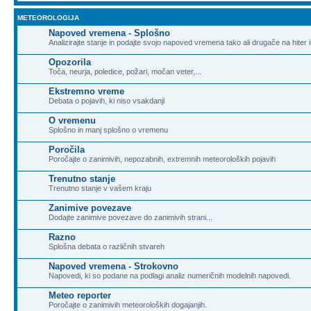
METEOROLOGIJA
Napoved vremena - Splošno
Analizirajte stanje in podajte svojo napoved vremena tako ali drugače na hiter 
Opozorila
Toča, neurja, poledice, požari, močan veter,...
Ekstremno vreme
Debata o pojavih, ki niso vsakdanji
O vremenu
Splošno in manj splošno o vremenu
Poročila
Poročajte o zanimivih, nepozabnih, extremnih meteoroloških pojavih
Trenutno stanje
Trenutno stanje v vašem kraju
Zanimive povezave
Dodajte zanimive povezave do zanimivih strani...
Razno
Splošna debata o različnih stvareh
Napoved vremena - Strokovno
Napovedi, ki so podane na podlagi analiz numeričnih modelnih napovedi.
Meteo reporter
Poročajte o zanimivih meteoroloških dogajanjih.