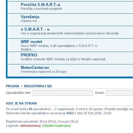
Poročila S.M.A.R.T.-a
Poročila o končanih projektih
Vprašanja
Zanima me...
o S.M.A.R.T. - u
Vse o organizaciji amaterskih meteoroloških raziskovalcev Slovenije
WRF model
Vse o WRF modelu, ki jih uporabljamo v S.M.A.R.T.-u
Analize,....
PROFKO
Grafični vmesnik WRF modela za lažje in hitrejše napovedi.
MeteoCenter.eu
Vremenska napoved za Evropo
PRIJAVA
•
REGISTRIRAJ SE!
Uporabniško ime:
Geslo:
KDO JE NA STRANI
Po strani brska
84
uporabnikov :: 2 registriranih, 0 skrit in 82 gostov (Podatki temeljijo n
Rekordno število uporabnikov na strani je
8353
z dne 20 Feb 2026, 13:50
Registrirani uporabniki:
Bing [Bot]
,
Google [Bot]
Legenda:
Administratorji
,
Globalni moderatorji