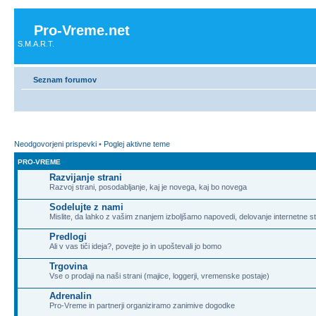
Pro-Vreme.net
S.M.A.R.T.
Seznam forumov
Neodgovorjeni prispevki
•
Poglej aktivne teme
PRO-VREME
Razvijanje strani
Razvoj strani, posodabljanje, kaj je novega, kaj bo novega
Sodelujte z nami
Mislite, da lahko z vašim znanjem izboljšamo napovedi, delovanje internetne st
Predlogi
Ali v vas tiči ideja?, povejte jo in upoštevali jo bomo
Trgovina
Vse o prodaji na naši strani (majice, loggerji, vremenske postaje)
Adrenalin
Pro-Vreme in partnerji organiziramo zanimive dogodke