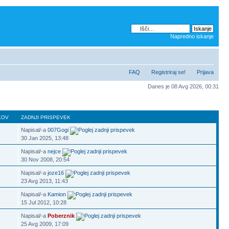
Napredno iskanje
FAQ
Registriraj se!
Prijava
Danes je 08 Avg 2026, 00:31
KOV
ZADNJI PRISPEVEK
Napisal/-a
007Gogi
30 Jan 2025, 13:48
Napisal/-a
nejce
30 Nov 2008, 20:54
Napisal/-a
joze16
23 Avg 2013, 11:43
Napisal/-a
Kamion
15 Jul 2012, 10:28
Napisal/-a
Poberznik
25 Avg 2009, 17:09