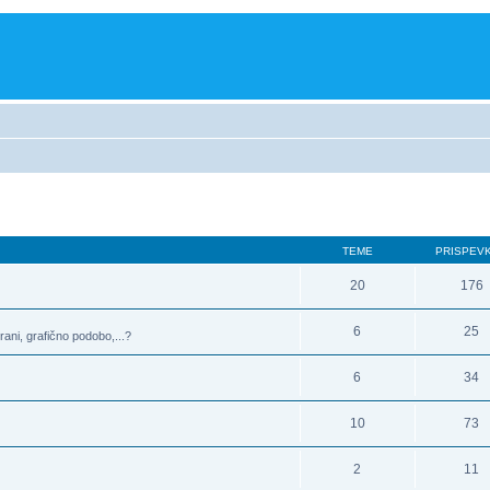
TEME
PRISPEV
20
176
6
25
rani, grafično podobo,...?
6
34
10
73
2
11