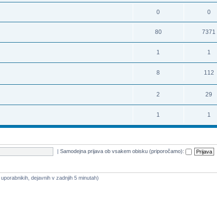
0
0
80
7371
1
1
8
112
2
29
1
1
|
Samodejna prijava ob vsakem obisku (priporočamo):
a uporabnikih, dejavnih v zadnjih 5 minutah)