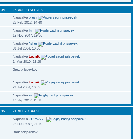
KOV
ZADNJI PRISPEVEK
Napisal/-a
brezlj
22 Feb 2012, 14:40
Napisal/-a
jkm
19 Nov 2007, 19:36
Napisal/-a
fisher
31 Jul 2006, 10:36
Napisal/-a
Laznik
14 Apr 2010, 12:28
Brez prispevkov
Napisal/-a
Laznik
21 Jul 2006, 16:52
Napisal/-a
alc
14 Sep 2012, 11:31
KOV
ZADNJI PRISPEVEK
Napisal/-a
ŽUPMART
24 Dec 2007, 21:40
Brez prispevkov