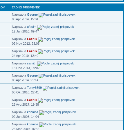
KOV
ZADNJI PRISPEVEK
Napisal/-a
George
08 Apr 2014, 15:04
Napisal/-a
ufosim
12 Jun 2010, 09:47
Napisal/-a
Laznik
02 Nov 2012, 23:05
Napisal/-a
Laznik
24 Apr 2010, 12:40
Napisal/-a
samith
18 Dec 2013, 09:02
Napisal/-a
George
08 Apr 2014, 21:14
Napisal/-a
Tomy6699
08 Okt 2016, 22:41
Napisal/-a
Laznik
23 Avg 2017, 19:38
Napisal/-a
kozmos
02 Jun 2008, 14:04
Napisal/-a
kozmos
26 Mar 2009, 16:32