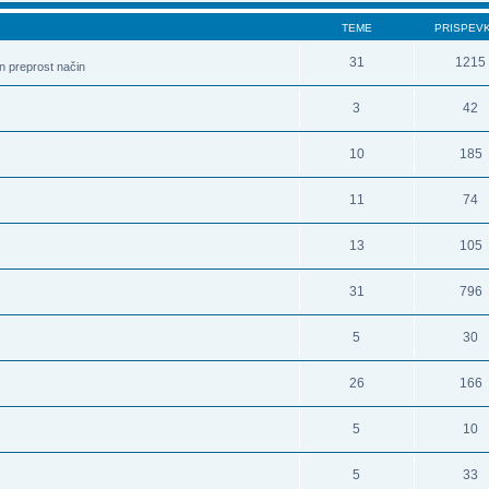
TEME
PRISPEV
31
1215
in preprost način
3
42
10
185
11
74
13
105
31
796
5
30
26
166
5
10
5
33