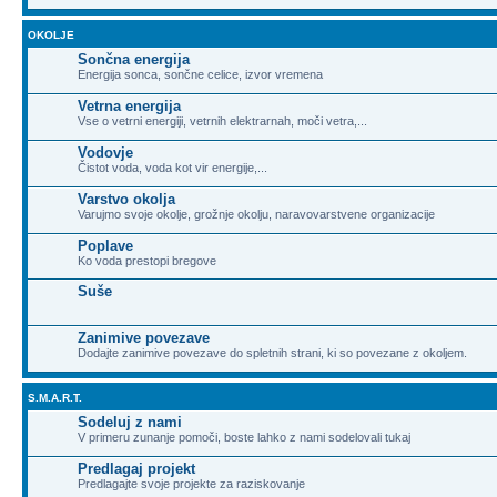
OKOLJE
Sončna energija
Energija sonca, sončne celice, izvor vremena
Vetrna energija
Vse o vetrni energiji, vetrnih elektrarnah, moči vetra,...
Vodovje
Čistot voda, voda kot vir energije,...
Varstvo okolja
Varujmo svoje okolje, grožnje okolju, naravovarstvene organizacije
Poplave
Ko voda prestopi bregove
Suše
Zanimive povezave
Dodajte zanimive povezave do spletnih strani, ki so povezane z okoljem.
S.M.A.R.T.
Sodeluj z nami
V primeru zunanje pomoči, boste lahko z nami sodelovali tukaj
Predlagaj projekt
Predlagajte svoje projekte za raziskovanje