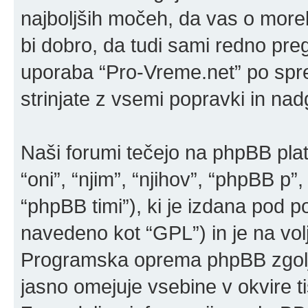
najboljših močeh, da vas o more
bi dobro, da tudi sami redno pre
uporaba “Pro-Vreme.net” po sp
strinjate z vsemi popravki in na
Naši forumi tečejo na phpBB pla
“oni”, “njim”, “njihov”, “phpBB 
“phpBB timi”), ki je izdana pod po
navedeno kot “GPL”) in je na vo
Programska oprema phpBB zgolj 
jasno omejuje vsebine v okvire 