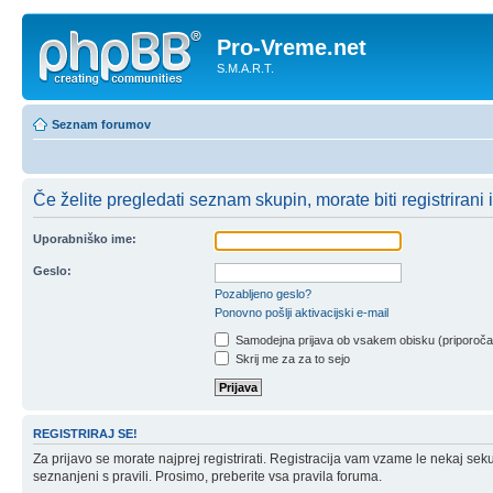
Pro-Vreme.net
S.M.A.R.T.
Seznam forumov
Če želite pregledati seznam skupin, morate biti registrirani in
Uporabniško ime:
Geslo:
Pozabljeno geslo?
Ponovno pošlji aktivacijski e-mail
Samodejna prijava ob vsakem obisku (priporoč
Skrij me za za to sejo
REGISTRIRAJ SE!
Za prijavo se morate najprej registrirati. Registracija vam vzame le nekaj sek
seznanjeni s pravili. Prosimo, preberite vsa pravila foruma.