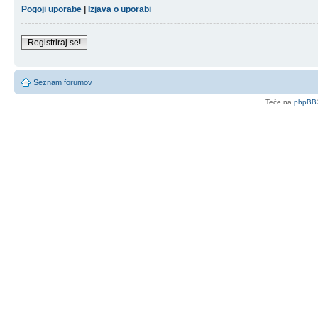
Pogoji uporabe
|
Izjava o uporabi
Registriraj se!
Seznam forumov
Teče na
phpBB