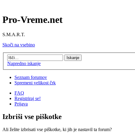
Pro-Vreme.net
S.M.A.R.T.
Skoči na vsebino
Napredno iskanje
Seznam forumov
Spremeni velikost črk
FAQ
Registriraj se!
Prijava
Izbriši vse piškotke
Ali želite izbrisati vse piškotke, ki jih je nastavil ta forum?