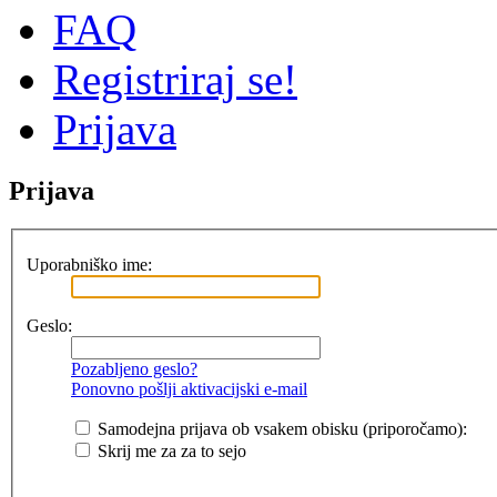
FAQ
Registriraj se!
Prijava
Prijava
Uporabniško ime:
Geslo:
Pozabljeno geslo?
Ponovno pošlji aktivacijski e-mail
Samodejna prijava ob vsakem obisku (priporočamo):
Skrij me za za to sejo