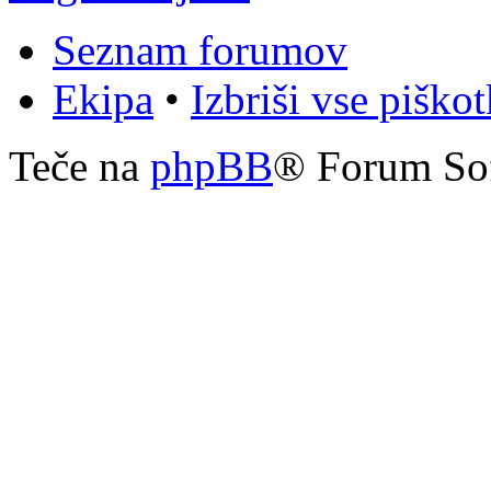
Seznam forumov
Ekipa
•
Izbriši vse piško
Teče na
phpBB
® Forum So