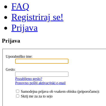
FAQ
Registriraj se!
Prijava
Prijava
Uporabniško ime:
Geslo:
Pozabljeno geslo?
Ponovno pošlji aktivacijski e-mail
Samodejna prijava ob vsakem obisku (priporočamo):
Skrij me za za to sejo