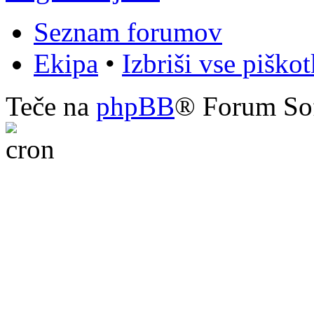
Seznam forumov
Ekipa
•
Izbriši vse piško
Teče na
phpBB
® Forum So