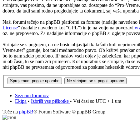
strinjate, vas prosimo, da ne uporabljate oz. dostopate do “Pro-Vrem
dobro, da tudi sami redno pregledujete ta dokument, saj vaša uporab
Naši forumi tečejo na phpBB platformi za forume (nadalje navedeno
License
” (nadalje navedeno kot “GPL”) in je na voljo na povezavi
ww
oz. ne prepovemo. Za nadaljne informacije o phpBB si oglejte povez
Strinjate se s pogojem, da ne boste objavljali kakršnih koli neprimerni
Vreme.net” gostuje, kot tudi mednarodno pravo. Ob kršitvi pravkar om
bo to nam zdelo potrebno. IP naslov vseh objav je zabeležen, kar pripo
in ob času, ki se nam zdi primeren. Kot uporabnik se strinjate, da se
niti phpBB ne prevzemata odgovornosti za poskuse hekerskih vdorov, s
Seznam forumov
Ekipa
•
Izbriši vse piškotke
• Vsi časi so UTC + 1 ura
Teče na
phpBB
® Forum Software © phpBB Group