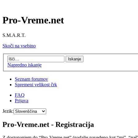
Pro-Vreme.net
S.M.A.R.T.
Skoči na vsebino
Napredno iskanje
Seznam forumov
Spremeni velikost črk
FAQ
Prijava
Jezik:
Pro-Vreme.net - Registracija
Z dostopanjem do “Pro-Vreme.net” (nadalje navedeno kot “mi”, “naš”, 