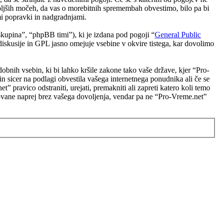
boljših močeh, da vas o morebitnih spremembah obvestimo, bilo pa bi
i popravki in nadgradnjami.
upina”, “phpBB timi”), ki je izdana pod pogoji “
General Public
skusije in GPL jasno omejuje vsebine v okvire tistega, kar dovolimo
odobnih vsebin, ki bi lahko kršile zakone tako vaše države, kjer “Pro-
 sicer na podlagi obvestila vašega internetnega ponudnika ali če se
 pravico odstraniti, urejati, premakniti ali zapreti katero koli temo
edovane naprej brez vašega dovoljenja, vendar pa ne “Pro-Vreme.net”