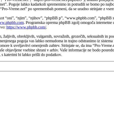
e.net”. Pogoje lahko kadarkoli spremenimo in potrudili se bomo po naj
a “Pro-Vreme.net” po spremembah pomeni, da se uradno strinjate z vsem
 kot “oni”, “njim”, “njihov”, “phpBB p”, “www.phpbb.com”, “phpBB sk
w.phpbb.com
. Programska oprema phpBB zgolj omogoča internetne di
avo:
https://www.phpbb.com/
.
h, žaljivih, obrekljivih, vulgarnih, sovražnih, grozečih, seksualnih in p
enjenega pogoja vas lahko nemudoma in trajno odstranimo iz sistema in
more k uveljavitvi omenjenih zahtev. Strinjate se, da ima “Pro-Vreme.net”
 vaše objavljene vsebine shrani v arhiv. Vaše informacije ne bodo posr
 katerimi bi lahko prišli do podatkov.