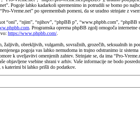
e.net”. Pogoje lahko kadarkoli spremenimo in potrudili se bomo po naj
a “Pro-Vreme.net” po spremembah pomeni, da se uradno strinjate z vsem
 kot “oni”, “njim”, “njihov”, “phpBB p”, “www.phpbb.com”, “phpBB sk
w.phpbb.com
. Programska oprema phpBB zgolj omogoča internetne di
avo:
https://www.phpbb.com/
.
h, žaljivih, obrekljivih, vulgarnih, sovražnih, grozečih, seksualnih in p
enjenega pogoja vas lahko nemudoma in trajno odstranimo iz sistema in
more k uveljavitvi omenjenih zahtev. Strinjate se, da ima “Pro-Vreme.net”
 vaše objavljene vsebine shrani v arhiv. Vaše informacije ne bodo posr
 katerimi bi lahko prišli do podatkov.