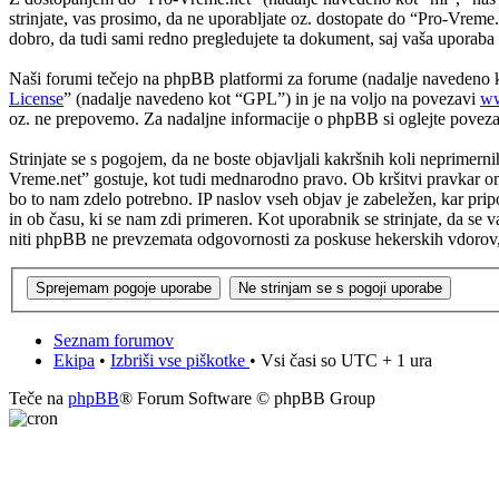
strinjate, vas prosimo, da ne uporabljate oz. dostopate do “Pro-Vrem
dobro, da tudi sami redno pregledujete ta dokument, saj vaša uporab
Naši forumi tečejo na phpBB platformi za forume (nadalje navedeno
License
” (nadalje navedeno kot “GPL”) in je na voljo na povezavi
ww
oz. ne prepovemo. Za nadaljne informacije o phpBB si oglejte povez
Strinjate se s pogojem, da ne boste objavljali kakršnih koli neprimerni
Vreme.net” gostuje, kot tudi mednarodno pravo. Ob kršitvi pravkar om
bo to nam zdelo potrebno. IP naslov vseh objav je zabeležen, kar pripo
in ob času, ki se nam zdi primeren. Kot uporabnik se strinjate, da se
niti phpBB ne prevzemata odgovornosti za poskuse hekerskih vdorov, s
Seznam forumov
Ekipa
•
Izbriši vse piškotke
• Vsi časi so UTC + 1 ura
Teče na
phpBB
® Forum Software © phpBB Group