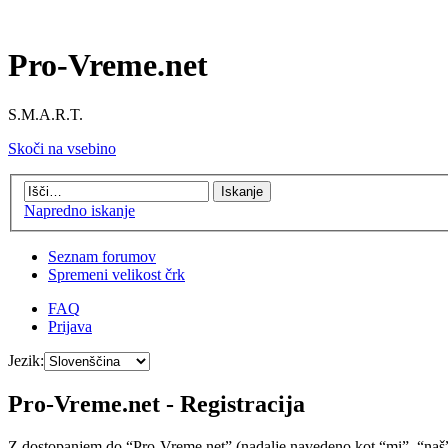
Pro-Vreme.net
S.M.A.R.T.
Skoči na vsebino
Napredno iskanje
Seznam forumov
Spremeni velikost črk
FAQ
Prijava
Jezik:
Pro-Vreme.net - Registracija
Z dostopanjem do “Pro-Vreme.net” (nadalje navedeno kot “mi”, “naš”, 