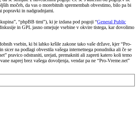
boljših močeh, da vas o morebitnih spremembah obvestimo, bilo pa bi
i popravki in nadgradnjami.
upina”, “phpBB timi”), ki je izdana pod pogoji “
General Public
skusije in GPL jasno omejuje vsebine v okvire tistega, kar dovolimo
odobnih vsebin, ki bi lahko kršile zakone tako vaše države, kjer “Pro-
 sicer na podlagi obvestila vašega internetnega ponudnika ali če se
 pravico odstraniti, urejati, premakniti ali zapreti katero koli temo
edovane naprej brez vašega dovoljenja, vendar pa ne “Pro-Vreme.net”