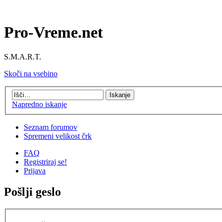
Pro-Vreme.net
S.M.A.R.T.
Skoči na vsebino
Napredno iskanje
Seznam forumov
Spremeni velikost črk
FAQ
Registriraj se!
Prijava
Pošlji geslo