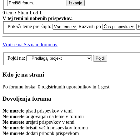
0 tem • Stran
1
od
1
V tej temi ni nobenih prispevkov.
Prikaži teme prejšnjih:
Razvrsti po
Vrni se na Seznam forumov
Pojdi na:
Kdo je na strani
Po forumu brska: 0 registriranih uporabnikov in 1 gost
Dovoljenja foruma
Ne morete
pisati prispevkov v temi
Ne morete
odgovarjati na teme v forumu
Ne morete
urejati prispevkov v temi
Ne morete
brisati vaših prispevkov forumu
Ne morete
dodati priponk prispevkom