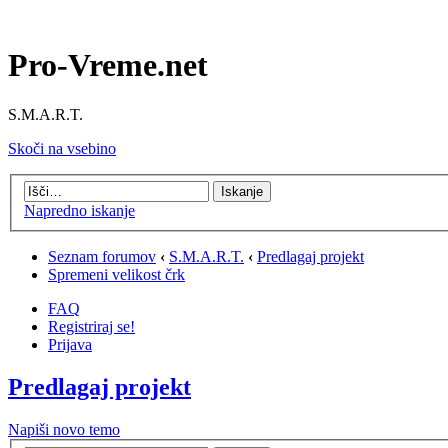
Pro-Vreme.net
S.M.A.R.T.
Skoči na vsebino
Napredno iskanje
Seznam forumov
‹
S.M.A.R.T.
‹
Predlagaj projekt
Spremeni velikost črk
FAQ
Registriraj se!
Prijava
Predlagaj projekt
Napiši novo temo