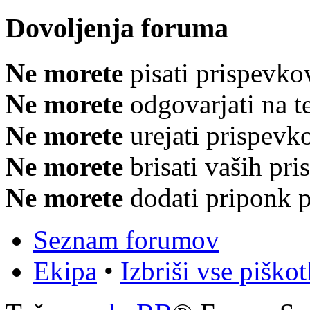
Dovoljenja foruma
Ne morete
pisati prispevko
Ne morete
odgovarjati na 
Ne morete
urejati prispevk
Ne morete
brisati vaših pr
Ne morete
dodati priponk 
Seznam forumov
Ekipa
•
Izbriši vse piško