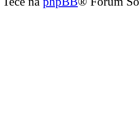
Teče na
phpBB
® Forum So