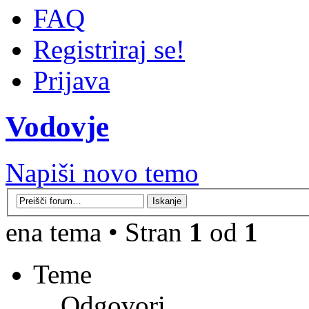
FAQ
Registriraj se!
Prijava
Vodovje
Napiši novo temo
ena tema • Stran
1
od
1
Teme
Odgovori