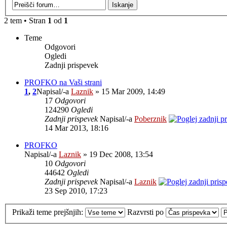
2 tem • Stran
1
od
1
Teme
Odgovori
Ogledi
Zadnji prispevek
PROFKO na Vaši strani
1
,
2
Napisal/-a
Laznik
» 15 Mar 2009, 14:49
17
Odgovori
124290
Ogledi
Zadnji prispevek
Napisal/-a
Poberznik
14 Mar 2013, 18:16
PROFKO
Napisal/-a
Laznik
» 19 Dec 2008, 13:54
10
Odgovori
44642
Ogledi
Zadnji prispevek
Napisal/-a
Laznik
23 Sep 2010, 17:23
Prikaži teme prejšnjih:
Razvrsti po