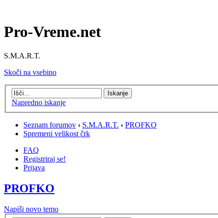
Pro-Vreme.net
S.M.A.R.T.
Skoči na vsebino
Napredno iskanje
Seznam forumov
‹
S.M.A.R.T.
‹
PROFKO
Spremeni velikost črk
FAQ
Registriraj se!
Prijava
PROFKO
Napiši novo temo