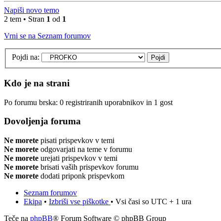
Napiši novo temo
2 tem • Stran
1
od
1
Vrni se na Seznam forumov
Pojdi na:
Kdo je na strani
Po forumu brska: 0 registriranih uporabnikov in 1 gost
Dovoljenja foruma
Ne morete
pisati prispevkov v temi
Ne morete
odgovarjati na teme v forumu
Ne morete
urejati prispevkov v temi
Ne morete
brisati vaših prispevkov forumu
Ne morete
dodati priponk prispevkom
Seznam forumov
Ekipa
•
Izbriši vse piškotke
• Vsi časi so UTC + 1 ura
Teče na
phpBB
® Forum Software © phpBB Group