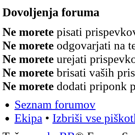
Dovoljenja foruma
Ne morete
pisati prispevko
Ne morete
odgovarjati na 
Ne morete
urejati prispevk
Ne morete
brisati vaših pr
Ne morete
dodati priponk 
Seznam forumov
Ekipa
•
Izbriši vse piško