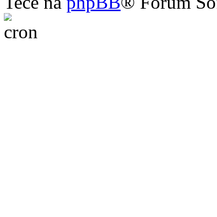
Teče na
phpBB
® Forum So