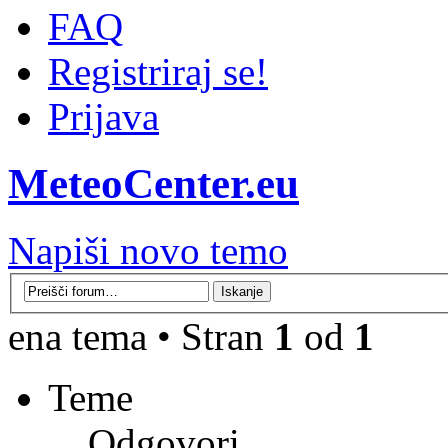
FAQ
Registriraj se!
Prijava
MeteoCenter.eu
Napiši novo temo
ena tema • Stran
1
od
1
Teme
Odgovori